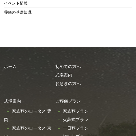
2025年2月
イベント情報
2025年1月
葬儀の基礎知識
2024年12月
2024年11月
2024年10月
2024年9月
2024年8月
ホーム
初めての方へ
2024年7月
式場案内
2024年6月
お急ぎの方へ
2024年5月
2024年4月
式場案内
ご葬儀プラン
2024年3月
家族葬のロータス 豊
家族葬プラン
2024年2月
岡
火葬式プラン
2024年1月
家族葬のロータス 東
一日葬プラン
2023年12月