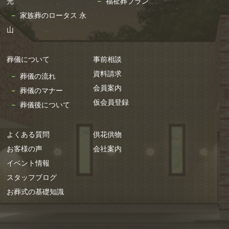
光
福祉葬プラン
2023年11月
家族葬のロータス 永
2023年10月
山
2023年9月
2023年8月
葬儀について
事前相談
2023年7月
資料請求
葬儀の流れ
2023年6月
会員案内
葬儀のマナー
2023年5月
仮会員登録
葬儀後について
2023年4月
2023年3月
よくある質問
供花供物
2023年2月
お客様の声
会社案内
2023年1月
イベント情報
2022年12月
スタッフブログ
2022年11月
お葬式の基礎知識
2022年10月
2022年9月