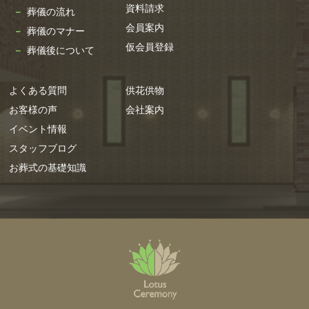
資料請求
葬儀の流れ
2023年6月
会員案内
葬儀のマナー
2023年5月
仮会員登録
葬儀後について
2023年4月
2023年3月
よくある質問
供花供物
2023年2月
お客様の声
会社案内
2023年1月
イベント情報
2022年12月
スタッフブログ
2022年11月
お葬式の基礎知識
2022年10月
2022年9月
2022年7月
2022年6月
2022年5月
2022年4月