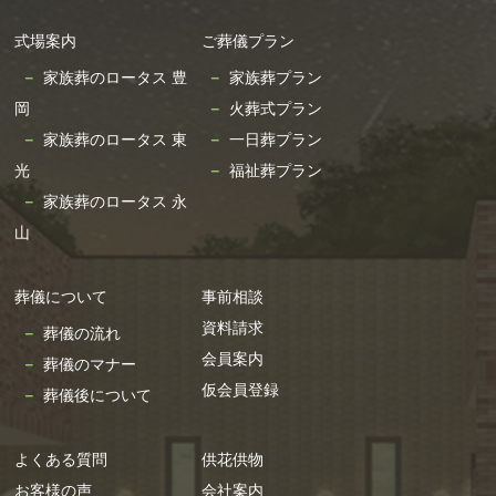
式場案内
ご葬儀プラン
家族葬のロータス 豊
家族葬プラン
岡
火葬式プラン
家族葬のロータス 東
一日葬プラン
光
福祉葬プラン
家族葬のロータス 永
山
葬儀について
事前相談
資料請求
葬儀の流れ
会員案内
葬儀のマナー
仮会員登録
葬儀後について
よくある質問
供花供物
お客様の声
会社案内