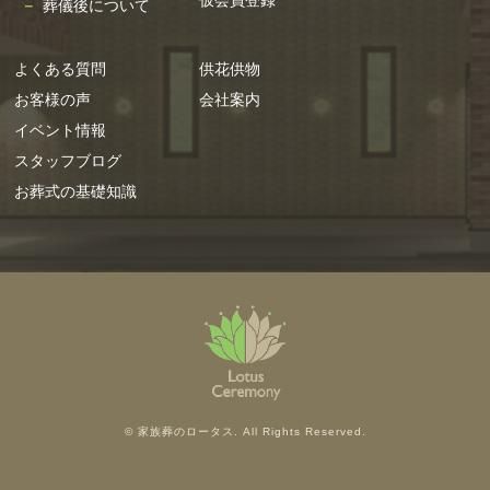
仮会員登録
葬儀後について
2023年4月
2023年3月
よくある質問
供花供物
2023年2月
お客様の声
会社案内
2023年1月
イベント情報
2022年12月
スタッフブログ
2022年11月
お葬式の基礎知識
2022年10月
2022年9月
2022年7月
2022年6月
2022年5月
2022年4月
2022年3月
© 家族葬のロータス. All Rights Reserved.
2022年2月
2022年1月