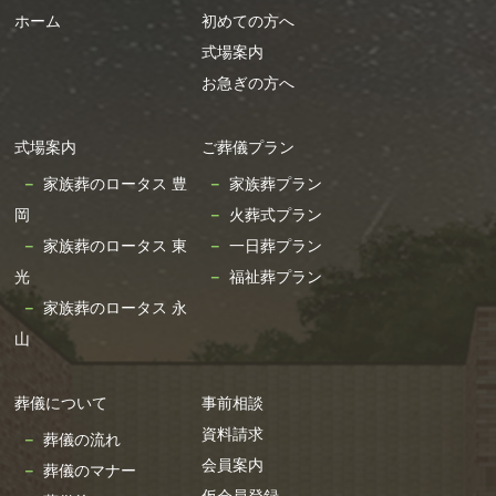
ホーム
初めての方へ
2024年7月
式場案内
2024年6月
お急ぎの方へ
2024年5月
2024年4月
式場案内
ご葬儀プラン
2024年3月
家族葬のロータス 豊
家族葬プラン
2024年2月
岡
火葬式プラン
2024年1月
家族葬のロータス 東
一日葬プラン
2023年12月
光
福祉葬プラン
2023年11月
家族葬のロータス 永
2023年10月
山
2023年9月
2023年8月
葬儀について
事前相談
2023年7月
資料請求
葬儀の流れ
2023年6月
会員案内
葬儀のマナー
2023年5月