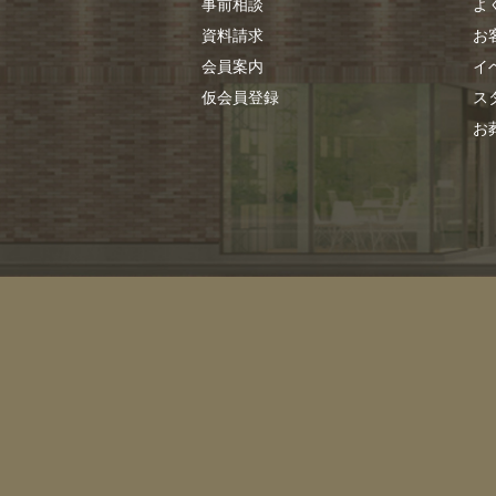
事前相談
よ
資料請求
お
会員案内
イ
仮会員登録
ス
お