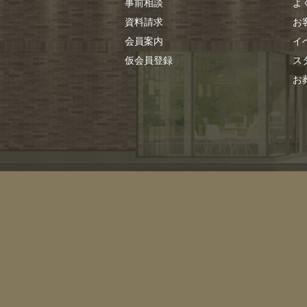
事前相談
よ
資料請求
お
会員案内
イ
仮会員登録
ス
お