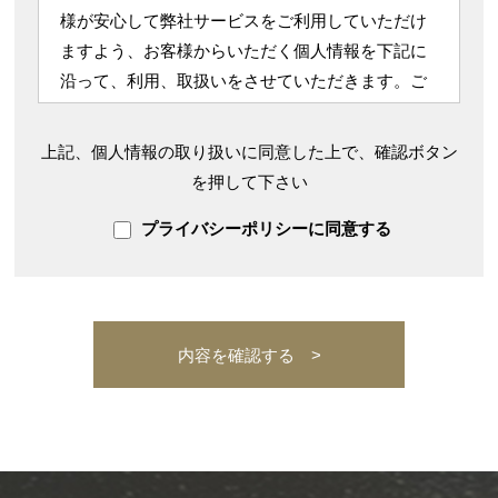
様が安心して弊社サービスをご利用していただけ
ますよう、お客様からいただく個人情報を下記に
沿って、利用、取扱いをさせていただきます。ご
確認のうえ、ご同意いただけますよう、よろしく
お願い致します。
上記、個人情報の取り扱いに同意した上で、確認ボタン
を押して下さい
＜利用目的について＞
弊社では、お客様の個人情報を以下の目的の範囲
プライバシーポリシーに同意する
内で使用致します。
・お客様からいただいたご質問に対し、弊社担当
者が回答の連絡を行うため。
・弊社担当者がお客様との継続的なご連絡を行う
ため。
＜個人情報の取扱いの委託について＞
弊社では、業務を円滑に進める等の理由から、お
客様の個人情報を、限定された特定の業務の範囲