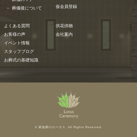
であるとき
仮会員登録
葬儀後について
・公衆衛生の向上又は児童の健全な育成の推進の
ため特に必要がある場合であって、本人の同意を
よくある質問
供花供物
得ることが困難であるとき
お客様の声
会社案内
・国の機関若しくは地方公共団体又はその委託を
イベント情報
受けた者が法令の定める事務を遂行することに対
スタッフブログ
して協力する必要がある場合であって、本人の同
お葬式の基礎知識
意を得ることによって当該事務の遂行に支障を及
ぼすおそれがあるとき
＜情報提供の任意性について＞
必須項目は必ずご記入ください。もしご提供いた
だけない場合、弊社より適切な回答を差し上げら
れない場合がございます。ご了承ください。
＜開示対象個人情報に関するお問い合わせ窓口に
ついて＞
© 家族葬のロータス. All Rights Reserved.
弊社では、保有するお客様の個人情報について、