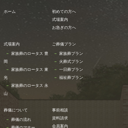
に限り、協力会社に委託することがあります。但
ホーム
初めての方へ
し、委託先に開示する個人情報は、当該業務の遂
式場案内
行上必要となる最小限の個人情報のみとし、かつ
使用範囲もその範囲に限定します。また、委託先
お急ぎの方へ
会社の選定に当っては、十分な保護水準を備えて
いるかどうかを確認し、契約締結により、適切な
式場案内
ご葬儀プラン
安全管理措置を講じています。
家族葬のロータス 豊
家族葬プラン
岡
火葬式プラン
＜第三者への個人情報の提供について＞
家族葬のロータス 東
一日葬プラン
弊社が、本フォームを通じて取得するお客様の個
光
福祉葬プラン
人情報は、弊社以外の第三者に開示または提供す
家族葬のロータス 永
ることはありません。但し、以下の場合は開示す
山
る場合がございます。
・法令に基づく場合
葬儀について
事前相談
・人の生命、身体又は財産の保護のために必要が
資料請求
葬儀の流れ
ある場合であって、本人の同意を得ることが困難
会員案内
葬儀のマナー